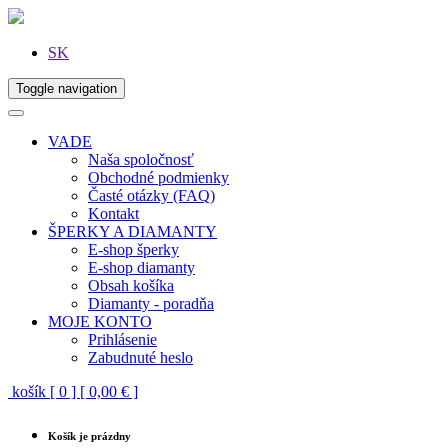
SK
Toggle navigation
VADE
Naša spoločnosť
Obchodné podmienky
Časté otázky (FAQ)
Kontakt
ŠPERKY A DIAMANTY
E-shop šperky
E-shop diamanty
Obsah košíka
Diamanty - poradňa
MOJE KONTO
Prihlásenie
Zabudnuté heslo
košík [ 0 ] [ 0,00 € ]
Košík je prázdny