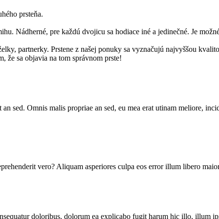
hého prsteňa.
. Nádherné, pre každú dvojicu sa hodiace iné a jedinečné. Je možné, 
elky, partnerky. Prstene z našej ponuky sa vyznačujú najvyššou kvalit
, že sa objavia na tom správnom prste!
 an sed. Omnis malis propriae an sed, eu mea erat utinam meliore, inci
reprehenderit vero? Aliquam asperiores culpa eos error illum libero ma
onsequatur doloribus, dolorum ea explicabo fugit harum hic illo, illum i