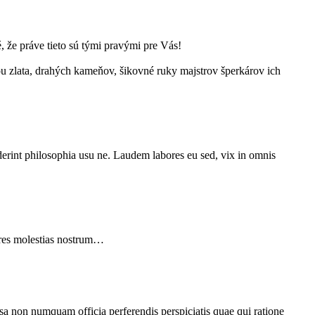
že práve tieto sú tými pravými pre Vás!
ou zlata, drahých kameňov, šikovné ruky majstrov šperkárov ich
derint philosophia usu ne. Laudem labores eu sed, vix in omnis
iores molestias nostrum…
psa non numquam officia perferendis perspiciatis quae qui ratione