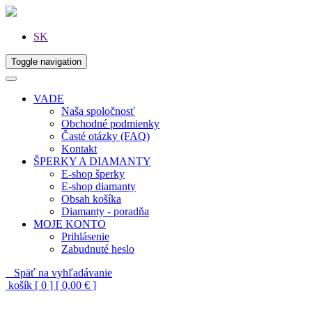
SK
Toggle navigation
VADE
Naša spoločnosť
Obchodné podmienky
Časté otázky (FAQ)
Kontakt
ŠPERKY A DIAMANTY
E-shop šperky
E-shop diamanty
Obsah košíka
Diamanty - poradňa
MOJE KONTO
Prihlásenie
Zabudnuté heslo
Späť na vyhľadávanie
košík [ 0 ] [ 0,00 € ]