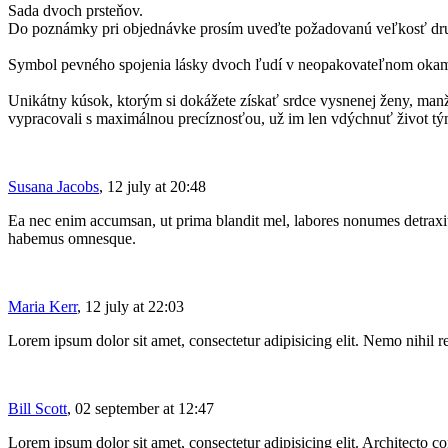
Sada dvoch prsteňov.
Do poznámky pri objednávke prosím uveďte požadovanú veľkosť dru
Symbol pevného spojenia lásky dvoch ľudí v neopakovateľnom okamihu
Unikátny kúsok, ktorým si dokážete získať srdce vysnenej ženy, manž
vypracovali s maximálnou precíznosťou, už im len vdýchnuť život tým
Susana Jacobs
, 12 july at 20:48
Ea nec enim accumsan, ut prima blandit mel, labores nonumes detraxit
habemus omnesque.
Maria Kerr
, 12 july at 22:03
Lorem ipsum dolor sit amet, consectetur adipisicing elit. Nemo nihil 
Bill Scott
, 02 september at 12:47
Lorem ipsum dolor sit amet, consectetur adipisicing elit. Architecto c