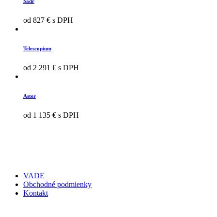
Sadr
od 827 € s DPH
Telescopium
od 2 291 € s DPH
Aster
od 1 135 € s DPH
VADE
Obchodné podmienky
Kontakt
© 2015 Vade. Všetky práva vyhradené.