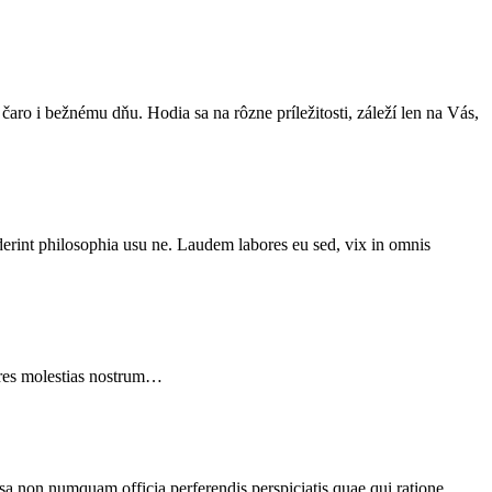
ro i bežnému dňu. Hodia sa na rôzne príležitosti, záleží len na Vás,
derint philosophia usu ne. Laudem labores eu sed, vix in omnis
iores molestias nostrum…
psa non numquam officia perferendis perspiciatis quae qui ratione