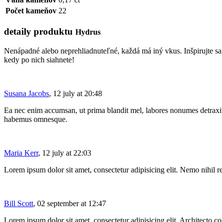
Počet kameňov
22
detaily produktu
Hydrus
Nenápadné alebo neprehliadnuteľné, každá má iný vkus. Inšpirujte sa 
kedy po nich siahnete!
Susana Jacobs
, 12 july at 20:48
Ea nec enim accumsan, ut prima blandit mel, labores nonumes detraxit
habemus omnesque.
Maria Kerr
, 12 july at 22:03
Lorem ipsum dolor sit amet, consectetur adipisicing elit. Nemo nihil 
Bill Scott
, 02 september at 12:47
Lorem ipsum dolor sit amet, consectetur adipisicing elit. Architecto c