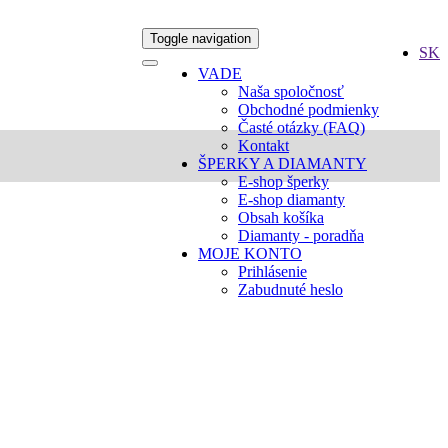
Toggle navigation
SK
VADE
Naša spoločnosť
Obchodné podmienky
Časté otázky (FAQ)
Kontakt
ŠPERKY A DIAMANTY
E-shop šperky
E-shop diamanty
Obsah košíka
Diamanty - poradňa
MOJE KONTO
Prihlásenie
Zabudnuté heslo