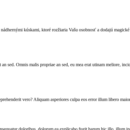
nádhernými kúskami, ktoré rozžiaria Vašu osobnosť a dodajú magické ča
 an sed. Omnis malis propriae an sed, eu mea erat utinam meliore, inci
reprehenderit vero? Aliquam asperiores culpa eos error illum libero ma
onsequatur doloribus, dolorum ea explicabo fugit harum hic illo, illum i