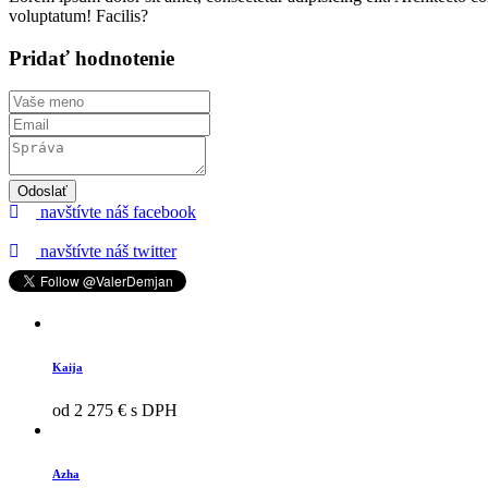
voluptatum! Facilis?
Pridať hodnotenie
Odoslať
navštívte náš facebook
navštívte náš twitter
Kaija
od 2 275 € s DPH
Azha