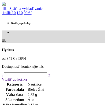
Späť na vyhľadávanie
košík [ 0 ] [ 0,00 € ]
Košík je prázdny
Hydrus
od 841 € s DPH
Dostupnosť:
kontaktujte nás
-
+
Vložiť do košíka
Kategória
Náušnice
Farba zlata
Biele / Žlté
Váha zlata
2,82 g
S kameňom
Áno
Váha kameňov
0,17 ct