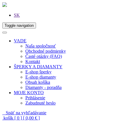
SK
Toggle navigation
VADE
Naša spoločnosť
Obchodné podmienky
Časté otázky (FAQ)
Kontakt
ŠPERKY A DIAMANTY
E-shop šperky
E-shop diamanty
Obsah košíka
Diamanty - poradňa
MOJE KONTO
Prihlásenie
Zabudnuté heslo
Späť na vyhľadávanie
košík [ 0 ] [ 0,00 € ]