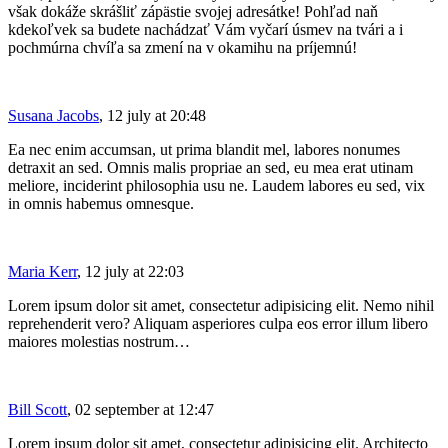
však dokáže skrášliť zápästie svojej adresátke! Pohľad naň
kdekoľvek sa budete nachádzať Vám vyčarí úsmev na tvári a i
pochmúrna chvíľa sa zmení na v okamihu na príjemnú!
Susana Jacobs
, 12 july at 20:48
Ea nec enim accumsan, ut prima blandit mel, labores nonumes
detraxit an sed. Omnis malis propriae an sed, eu mea erat utinam
meliore, inciderint philosophia usu ne. Laudem labores eu sed, vix
in omnis habemus omnesque.
Maria Kerr
, 12 july at 22:03
Lorem ipsum dolor sit amet, consectetur adipisicing elit. Nemo nihil
reprehenderit vero? Aliquam asperiores culpa eos error illum libero
maiores molestias nostrum…
Bill Scott
, 02 september at 12:47
Lorem ipsum dolor sit amet, consectetur adipisicing elit. Architecto