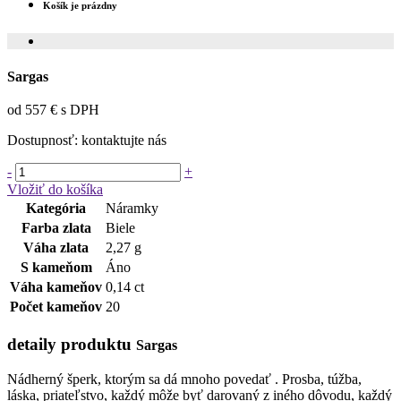
Košík je prázdny
Sargas
od 557 € s DPH
Dostupnosť:
kontaktujte nás
-
+
Vložiť do košíka
Kategória
Náramky
Farba zlata
Biele
Váha zlata
2,27 g
S kameňom
Áno
Váha kameňov
0,14 ct
Počet kameňov
20
detaily produktu
Sargas
Nádherný šperk, ktorým sa dá mnoho povedať . Prosba, túžba,
láska, priateľstvo, každý môže byť darovaný z iného dôvodu, každý