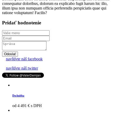
consequatur doloribus, dolorum ea explicabo fugit harum hic illo,
illum ipsa non numquam officia perferendis perspiciatis quae qui
ratione voluptatum! Facilis?
Pridať hodnotenie
Odoslať
navštívte náš facebook
navštívte náš twitter
Dschubba
od 4 491 € s DPH